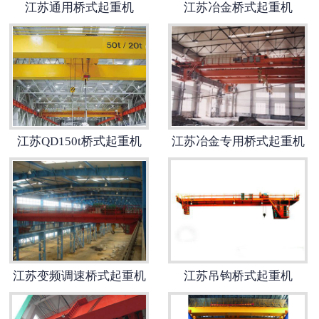
江苏通用桥式起重机
江苏冶金桥式起重机
-
江苏抓斗起重机
-
江苏悬挂起重机
-
江苏悬臂起重机
-
江苏地铁出渣机
江苏QD150t桥式起重机
江苏冶金专用桥式起重机
-
江苏港口起重机
-
江苏多功能起重机
-
江苏龙门起重机
江苏变频调速桥式起重机
江苏吊钩桥式起重机
-
江苏集装箱起重机
-
江苏氧化起重机