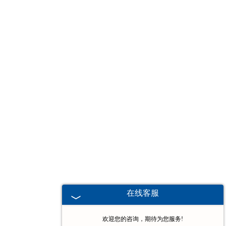
-
江苏堆垛机
江苏电动葫芦
-
江苏欧式电动葫芦
-
江苏防爆电动葫芦
-
江苏冶金电动葫芦
-
江苏环链电动葫芦
-
江苏钢丝绳电动葫芦
在线客服
-
江苏手拉葫芦
欢迎您的咨询，期待为您服务!